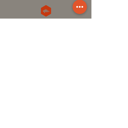
کست باکس
اپل پادکست